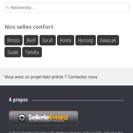
Nos selles confort
Bimota
Buell
Ducati
Honda
Hyosung
Kawasaki
Suzuki
Yamaha
Vous avez un projet bien précis ? Contactez nous
A propos
Sellerie Evrard c'est votre selle moto sur mesure et de qualité, ainsi que des